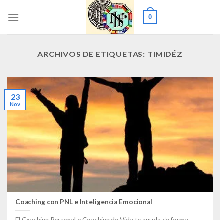
Saltar
0
al
contenido
ARCHIVOS DE ETIQUETAS:
TIMIDÉZ
23
Nov
Coaching con PNL e Inteligencia Emocional
El Coaching Personal o Coaching de Vida te ayuda de forma