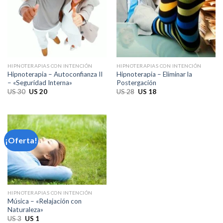
HIPNOTERAPIAS CON INTENCIÓN
HIPNOTERAPIAS CON INTENCIÓN
Hipnoterapia – Autoconfianza II
Hipnoterapia – Eliminar la
– «Seguridad Interna»
Postergación
El
El
El
El
US
30
US
20
US
28
US
18
precio
precio
precio
precio
original
actual
original
actual
era:
es:
era:
es:
US 30.
US 20.
US 28.
US 18.
¡Oferta!
HIPNOTERAPIAS CON INTENCIÓN
Música – «Relajación con
Naturaleza»
El
El
US
3
US
1