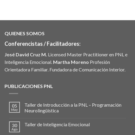
precio
precio
original
actual
era:
es:
US 3.
US 1.
QUIENES SOMOS
Conferencistas / Facilitadores:
José David Cruz M.
Licensed Master Practitioner en PNL e
Inteligencia Emocional.
Martha Moreno
Profesión
Orientadora Familiar. Fundadora de Comunicación Interior.
PUBLICACIONES PNL
Taller de Introducción a la PNL – Programación
05
May
Neurolingüística
Taller de Inteligencia Emocional
30
Ago