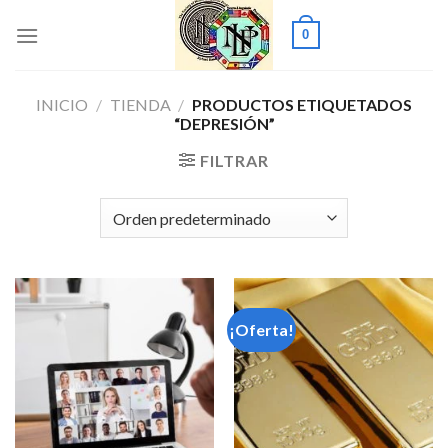
Saltar
0
al
contenido
INICIO
/
TIENDA
/
PRODUCTOS ETIQUETADOS
“DEPRESIÓN”
FILTRAR
¡Oferta!