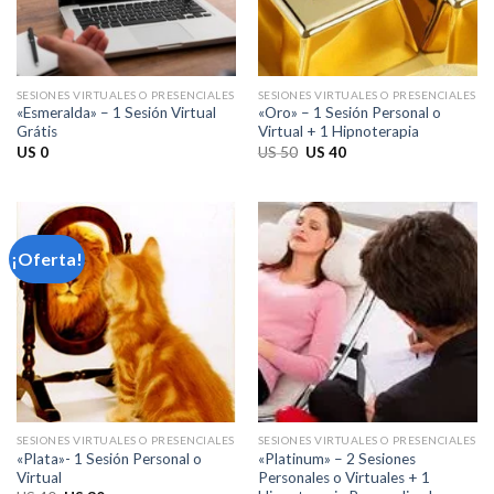
SESIONES VIRTUALES O PRESENCIALES
SESIONES VIRTUALES O PRESENCIALES
«Esmeralda» – 1 Sesión Virtual
«Oro» – 1 Sesión Personal o
Grátis
Virtual + 1 Hipnoterapia
El
El
US
0
US
50
US
40
precio
precio
original
actual
era:
es:
US 50.
US 40.
¡Oferta!
SESIONES VIRTUALES O PRESENCIALES
SESIONES VIRTUALES O PRESENCIALES
«Plata»- 1 Sesión Personal o
«Platinum» – 2 Sesiones
Virtual
Personales o Virtuales + 1