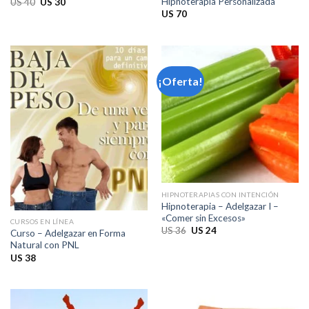
Hipnoterapia Personalizada
El
El
US
40
US
30
precio
precio
US
70
original
actual
era:
es:
US 40.
US 30.
¡Oferta!
HIPNOTERAPIAS CON INTENCIÓN
Hipnoterapia – Adelgazar I –
«Comer sin Excesos»
CURSOS EN LÍNEA
El
El
US
36
US
24
Curso – Adelgazar en Forma
precio
precio
Natural con PNL
original
actual
era:
es:
US
38
US 36.
US 24.